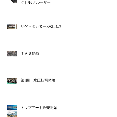
ク］/FJクルーザー
リゲッタカヌー×水圧転写
で
聞
ＴＡＳ動画
そ
第1回 水圧転写体験
トップアート販売開始！