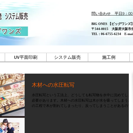
問い合わせ 平日9：0
BIG ONES 【ビッグワンズ
〒544-0015
大阪府大阪市生野
TEL：
06-6755-6234
E-ma
UV平面印刷
システム販売
施工例
木材への水圧転写
水圧転写という工法上、どうしても転写物を水中に沈めてしま
必要があります。木材への水圧転写は木が水を吸ってしまうと
の工程で木が割れてしまったり、反ってしまうことがあるので
かなか転写する機会の少ない素材の1つです。今回は木工分野
専門とする方の協力で、木製のベンチに水圧転...