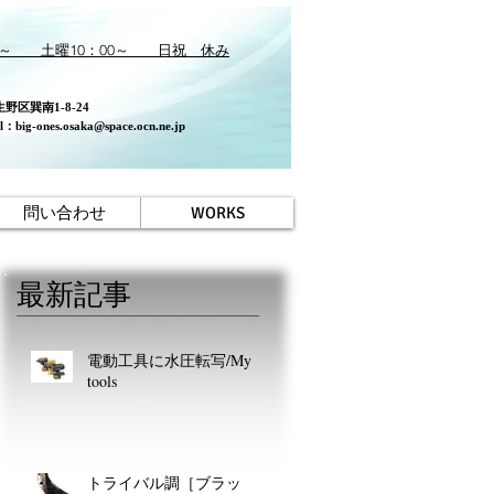
0～ 土曜10：00～ 日祝 休み
】
区巽南1-8-24
il：
big-ones.osaka@space.ocn.ne.jp
問い合わせ
WORKS
最新記事
う
電動工具に水圧転写/My
後
tools
な
を
トライバル調［ブラッ