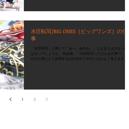
水圧転写/BIG ONES［ビッグワンズ］の仕
事
「水圧転写」と聞いて「あー、あれね。」となる人は少ないの
はないでしょうか。 私自身、「水圧転写ってどんな仕事？」と
かれた時にどう説明するのが分かりやすいのかよく考えます。 
んな聞きなれない技術「水圧転写」は「立体物に柄を入れる技
術」というのが一番分かりやすい感じがしま...
1
2