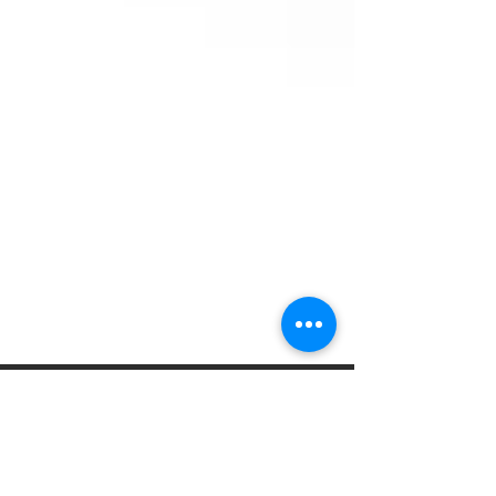
電動工具に水圧転写/My tools
今回は電動工具に水圧転写したものを紹介します。 仕事の